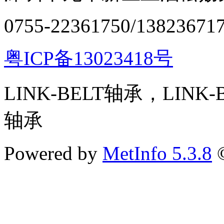
0755-22361750/13823671
粤ICP备13023418号
LINK-BELT轴承，LINK
轴承
Powered by
MetInfo 5.3.8
©