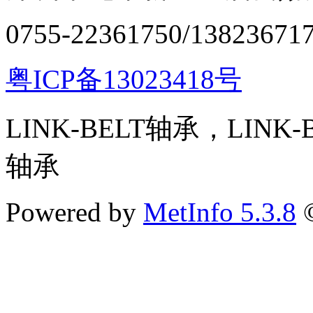
0755-22361750/13823671
粤ICP备13023418号
LINK-BELT轴承，LINK
轴承
Powered by
MetInfo 5.3.8
©