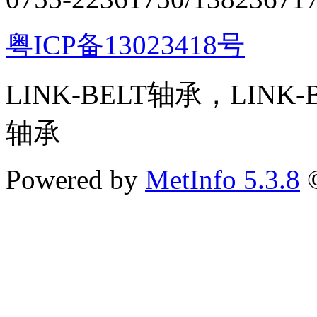
粤ICP备13023418号
LINK-BELT轴承，LINK
轴承
Powered by
MetInfo 5.3.8
©