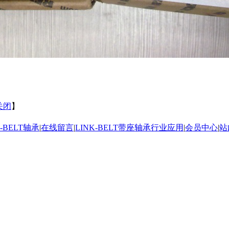
关闭
】
K-BELT轴承
|
在线留言
|
LINK-BELT带座轴承行业应用
|
会员中心
|
站