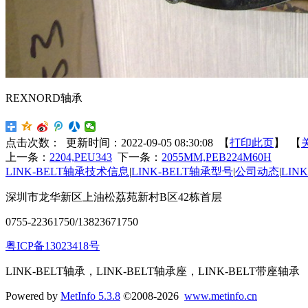
REXNORD轴承
点击次数：
更新时间：2022-09-05 08:30:08 【
打印此页
】 【
上一条：
2204,PEU343
下一条：
2055MM,PEB224M60H
LINK-BELT轴承技术信息
|
LINK-BELT轴承型号
|
公司动态
|
LIN
深圳市龙华新区上油松荔苑新村B区42栋首层
0755-22361750/13823671750
粤ICP备13023418号
LINK-BELT轴承，LINK-BELT轴承座，LINK-BELT带座轴承
Powered by
MetInfo 5.3.8
©2008-2026
www.metinfo.cn